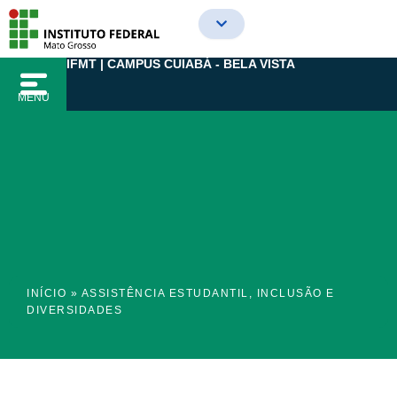
Ir
para
o
IFMT | CAMPUS CUIABÁ - BELA VISTA
conteúdo
MENU
INÍCIO
»
ASSISTÊNCIA ESTUDANTIL, INCLUSÃO E
DIVERSIDADES