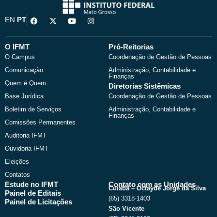
F
X
Y
I
EN
PT
a
-
o
n
c
t
u
s
e
w
t
t
b
i
u
a
O IFMT
Pró-Reitorias
o
t
b
g
O Campus
Coordenação de Gestão de Pessoas
o
t
e
r
k
e
a
Comunicação
Administração, Contabilidade e
r
m
Finanças
Quem é Quem
Diretorias Sistêmicas
Base Jurídica
Coordenação de Gestão de Pessoas
Boletim de Serviços
Administração, Contabilidade e
Finanças
Comissões Permanentes
Auditoria IFMT
Ouvidoria IFMT
Eleições
Contatos
Estude no IFMT
Contato com as Unidades
Cuiabá – Octayde Jorge da Silva
Painel de Editais
(65) 3318-1403
Painel de Licitações
São Vicente