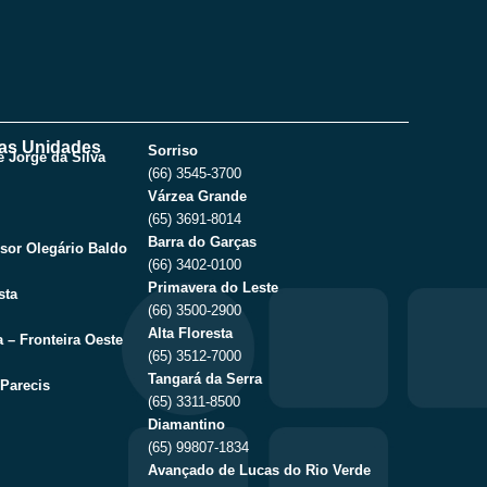
as Unidades
Sorriso
 Jorge da Silva
(66) 3545-3700
Várzea Grande
(65) 3691-8014
Barra do Garças
sor Olegário Baldo
(66) 3402-0100
Primavera do Leste
sta
(66) 3500-2900
Alta Floresta
 – Fronteira Oeste
(65) 3512-7000
Tangará da Serra
Parecis
(65) 3311-8500
Diamantino
(65) 99807-1834
Avançado de Lucas do Rio Verde