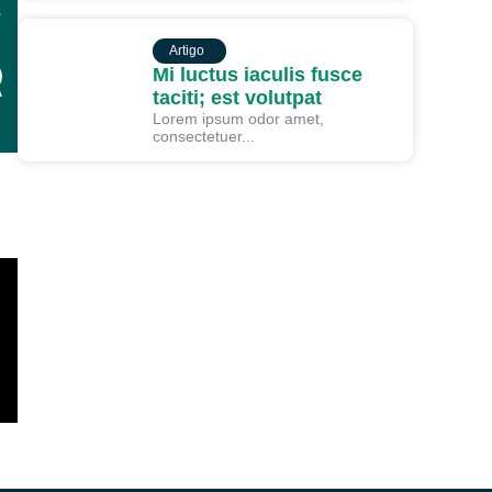
ARTIGO
Artigo
Mi luctus iaculis fusce
taciti; est volutpat
Lorem ipsum odor amet,
consectetuer...