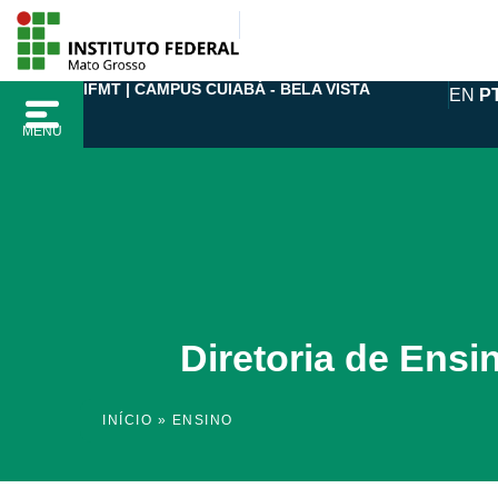
Ir
para
o
IFMT | CAMPUS CUIABÁ - BELA VISTA
EN
P
conteúdo
MENU
Diretoria de Ensi
INÍCIO
»
ENSINO