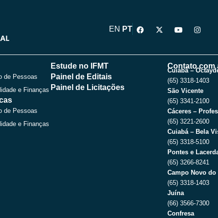
F
X
Y
I
EN
PT
a
-
o
n
c
t
u
s
e
w
t
t
b
i
u
a
o
t
b
g
Estude no IFMT
Contato com 
o
t
e
r
Cuiabá – Octayde
Painel de Editais
o de Pessoas
k
e
a
(65) 3318-1403
r
m
Painel de Licitações
lidade e Finanças
São Vicente
icas
(65) 3341-2100
o de Pessoas
Cáceres – Profes
(65) 3221-2600
lidade e Finanças
Cuiabá – Bela Vi
(65) 3318-5100
Pontes e Lacerda
(65) 3266-8241
Campo Novo do 
(65) 3318-1403
Juína
(66) 3566-7300
Confresa