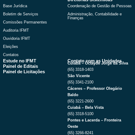
Base Jurídica
Coordenação de Gestão de Pessoas
Boletim de Serviços
Administração, Contabilidade e
Finanças
Comissões Permanentes
Auditoria IFMT
Ouvidoria IFMT
Eleições
Contatos
Estude no IFMT
Contato com as Unidades
Cuiabá – Octayde Jorge da Silva
Painel de Editais
(65) 3318-1403
Painel de Licitações
São Vicente
(65) 3341-2100
Cáceres – Professor Olegário
Baldo
(65) 3221-2600
Cuiabá – Bela Vista
(65) 3318-5100
Pontes e Lacerda – Fronteira
Oeste
(65) 3266-8241