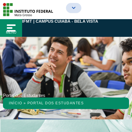
Ir
para
o
IFMT | CAMPUS CUIABÁ - BELA VISTA
conteúdo
MENU
Portal dos Estudantes
INÍCIO
»
PORTAL DOS ESTUDANTES