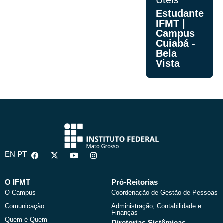
Úteis
Estudante
IFMT |
Campus
Cuiabá -
Bela
Vista
F
X
Y
I
EN
PT
a
-
o
n
c
t
u
s
e
w
t
t
b
i
u
a
O IFMT
Pró-Reitorias
o
t
b
g
O Campus
Coordenação de Gestão de Pessoas
o
t
e
r
k
e
a
Comunicação
Administração, Contabilidade e
r
m
Finanças
Quem é Quem
Diretorias Sistêmicas