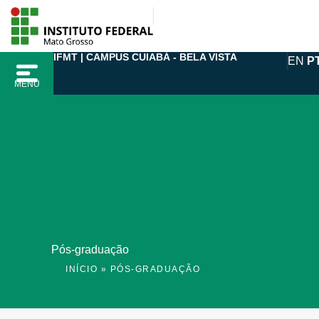
Ir
para
o
IFMT | CAMPUS CUIABÁ - BELA VISTA
EN
P
conteúdo
MENU
Pós-graduação
INÍCIO
»
PÓS-GRADUAÇÃO