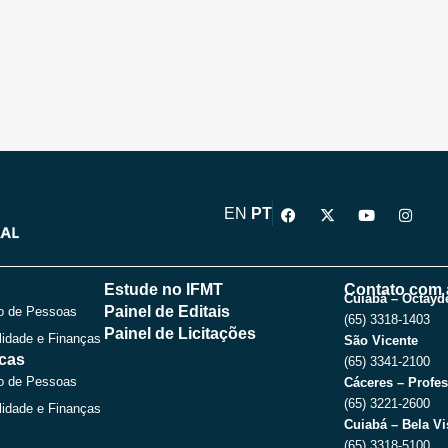
F
X
Y
I
EN
PT
a
-
o
n
c
t
u
s
e
w
t
t
b
i
u
a
o
t
b
g
Estude no IFMT
Contato com 
o
t
e
r
Cuiabá – Octayde
Painel de Editais
o de Pessoas
k
e
a
(65) 3318-1403
r
m
Painel de Licitações
lidade e Finanças
São Vicente
icas
(65) 3341-2100
o de Pessoas
Cáceres – Profes
(65) 3221-2600
lidade e Finanças
Cuiabá – Bela Vi
(65) 3318-5100