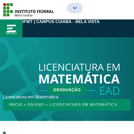
Ir
para
o
IFMT | CAMPUS CUIABÁ - BELA VISTA
conteúdo
MENU
GRADUAÇÃO
Licenciatura em Matemática
INÍCIO
»
ENSINO
»
LICENCIATURA EM MATEMÁTICA