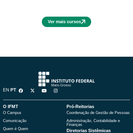
Ver mais cursos
F
X
Y
I
EN
PT
a
-
o
n
c
t
u
s
e
w
t
t
b
i
u
a
O IFMT
Pró-Reitorias
o
t
b
g
O Campus
Coordenação de Gestão de Pessoas
o
t
e
r
k
e
a
Comunicação
Administração, Contabilidade e
r
m
Finanças
Quem é Quem
Diretorias Sistêmicas