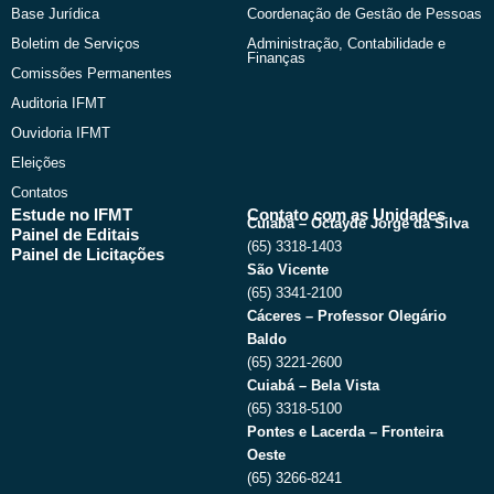
Base Jurídica
Coordenação de Gestão de Pessoas
Boletim de Serviços
Administração, Contabilidade e
Finanças
Comissões Permanentes
Auditoria IFMT
Ouvidoria IFMT
Eleições
Contatos
Estude no IFMT
Contato com as Unidades
Cuiabá – Octayde Jorge da Silva
Painel de Editais
(65) 3318-1403
Painel de Licitações
São Vicente
(65) 3341-2100
Cáceres – Professor Olegário
Baldo
(65) 3221-2600
Cuiabá – Bela Vista
(65) 3318-5100
Pontes e Lacerda – Fronteira
Oeste
(65) 3266-8241