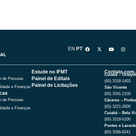
F
X
Y
I
EN
PT
a
-
o
n
c
t
u
s
e
w
t
t
b
i
u
a
o
t
b
g
Estude no IFMT
Contato com 
o
t
e
r
Cuiabá – Octayde
Painel de Editais
o de Pessoas
k
e
a
(65) 3318-1403
r
m
Painel de Licitações
lidade e Finanças
São Vicente
icas
(65) 3341-2100
o de Pessoas
Cáceres – Profes
(65) 3221-2600
lidade e Finanças
Cuiabá – Bela Vi
(65) 3318-5100
Pontes e Lacerda
(65) 3266-8241