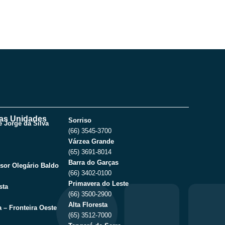
as Unidades
Sorriso
 Jorge da Silva
(66) 3545-3700
Várzea Grande
(65) 3691-8014
Barra do Garças
sor Olegário Baldo
(66) 3402-0100
Primavera do Leste
sta
(66) 3500-2900
Alta Floresta
 – Fronteira Oeste
(65) 3512-7000