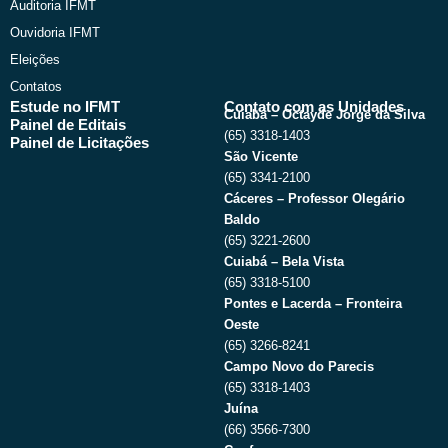
Auditoria IFMT
Ouvidoria IFMT
Eleições
Contatos
Estude no IFMT
Contato com as Unidades
Cuiabá – Octayde Jorge da Silva
Painel de Editais
(65) 3318-1403
Painel de Licitações
São Vicente
(65) 3341-2100
Cáceres – Professor Olegário
Baldo
(65) 3221-2600
Cuiabá – Bela Vista
(65) 3318-5100
Pontes e Lacerda – Fronteira
Oeste
(65) 3266-8241
Campo Novo do Parecis
(65) 3318-1403
Juína
(66) 3566-7300