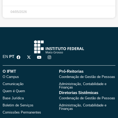
04/05/2026
F
X
Y
I
EN
PT
a
-
o
n
c
t
u
s
e
w
t
t
b
i
u
a
O IFMT
Pró-Reitorias
o
t
b
g
O Campus
Coordenação de Gestão de Pessoas
o
t
e
r
k
e
a
Comunicação
Administração, Contabilidade e
r
m
Finanças
Quem é Quem
Diretorias Sistêmicas
Base Jurídica
Coordenação de Gestão de Pessoas
Boletim de Serviços
Administração, Contabilidade e
Finanças
Comissões Permanentes