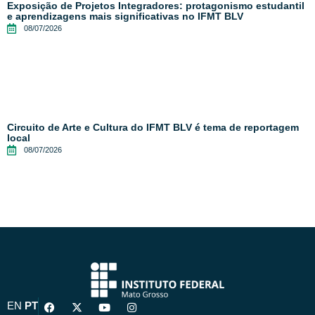
Exposição de Projetos Integradores: protagonismo estudantil
e aprendizagens mais significativas no IFMT BLV
08/07/2026
Circuito de Arte e Cultura do IFMT BLV é tema de reportagem
local
08/07/2026
F
X
Y
I
EN
PT
a
-
o
n