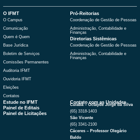
c
t
u
s
e
w
t
t
b
i
u
a
O IFMT
Pró-Reitorias
o
t
b
g
O Campus
Coordenação de Gestão de Pessoas
o
t
e
r
k
e
a
Comunicação
Administração, Contabilidade e
r
m
Finanças
Quem é Quem
Diretorias Sistêmicas
Base Jurídica
Coordenação de Gestão de Pessoas
Boletim de Serviços
Administração, Contabilidade e
Finanças
Comissões Permanentes
Auditoria IFMT
Ouvidoria IFMT
Eleições
Contatos
Estude no IFMT
Contato com as Unidades
Cuiabá – Octayde Jorge da Silva
Painel de Editais
(65) 3318-1403
Painel de Licitações
São Vicente
(65) 3341-2100
Cáceres – Professor Olegário
Baldo