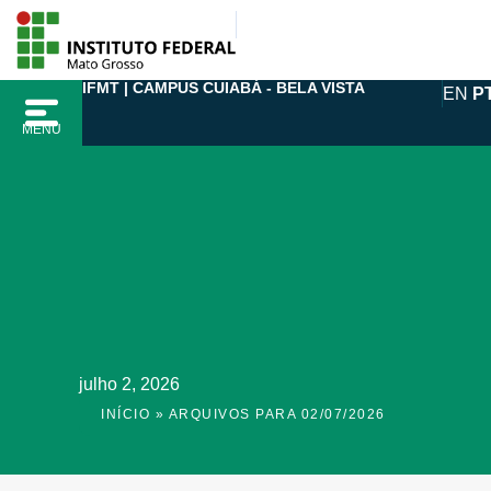
Ir
para
o
IFMT | CAMPUS CUIABÁ - BELA VISTA
EN
P
conteúdo
MENU
julho 2, 2026
INÍCIO
»
ARQUIVOS PARA 02/07/2026