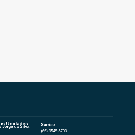
as Unidades
Sorriso
 Jorge da Silva
(66) 3545-3700