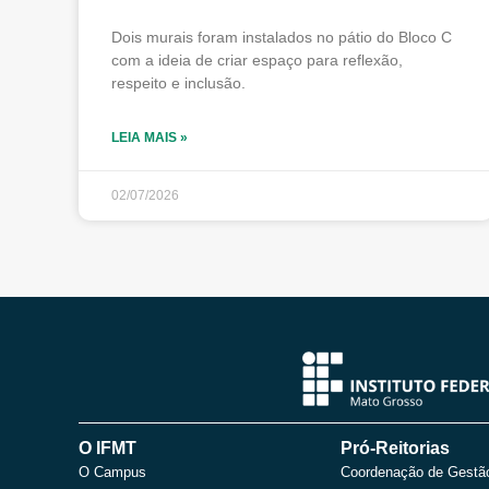
Dois murais foram instalados no pátio do Bloco C
com a ideia de criar espaço para reflexão,
respeito e inclusão.
LEIA MAIS »
02/07/2026
O IFMT
Pró-Reitorias
O Campus
Coordenação de Gestã