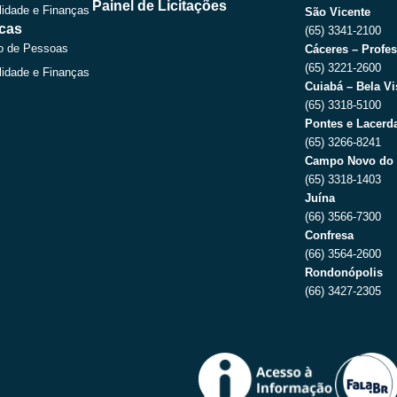
r
m
Painel de Licitações
lidade e Finanças
São Vicente
icas
(65) 3341-2100
o de Pessoas
Cáceres – Profes
(65) 3221-2600
lidade e Finanças
Cuiabá – Bela Vi
(65) 3318-5100
Pontes e Lacerda
(65) 3266-8241
Campo Novo do 
(65) 3318-1403
Juína
(66) 3566-7300
Confresa
(66) 3564-2600
Rondonópolis
(66) 3427-2305