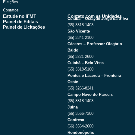
Eleições
Contatos
Estude no IFMT
Contato com as Unidades
Cuiabá – Octayde Jorge da Silva
Painel de Editais
(65) 3318-1403
Painel de Licitações
São Vicente
(65) 3341-2100
Cáceres – Professor Olegário
Baldo
(65) 3221-2600
Cuiabá – Bela Vista
(65) 3318-5100
Pontes e Lacerda – Fronteira
Oeste
(65) 3266-8241
Campo Novo do Parecis
(65) 3318-1403
Juína
(66) 3566-7300
Confresa
(66) 3564-2600
Rondonópolis