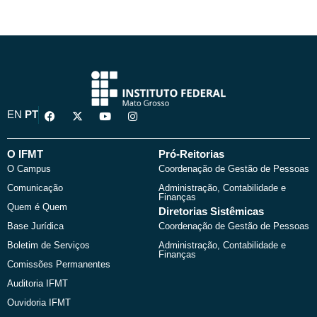
F
X
Y
I
EN
PT
a
-
o
n
c
t
u
s
e
w
t
t
b
i
u
a
O IFMT
Pró-Reitorias
o
t
b
g
O Campus
Coordenação de Gestão de Pessoas
o
t
e
r
k
e
a
Comunicação
Administração, Contabilidade e
r
m
Finanças
Quem é Quem
Diretorias Sistêmicas
Base Jurídica
Coordenação de Gestão de Pessoas
Boletim de Serviços
Administração, Contabilidade e
Finanças
Comissões Permanentes
Auditoria IFMT
Ouvidoria IFMT