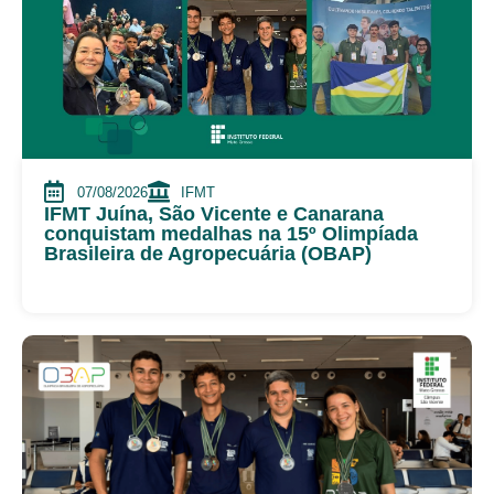
07/08/2026
IFMT
IFMT Juína, São Vicente e Canarana
conquistam medalhas na 15º Olimpíada
Brasileira de Agropecuária (OBAP)