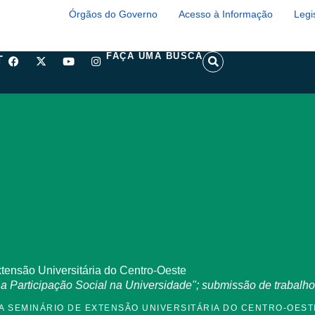
Órgãos do Governo
Acesso à Informação
Legi
F
X
Y
I
S
FAÇA UMA BUSCA
T
a
-
o
n
e
c
t
u
s
a
e
w
t
t
r
b
i
u
a
c
o
t
b
g
h
o
t
e
r
k
e
a
r
m
tensão Universitária do Centro-Oeste
a Participação Social na Universidade"; submissão de trabalho
A SEMINÁRIO DE EXTENSÃO UNIVERSITÁRIA DO CENTRO-OEST