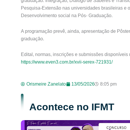
graduação: Integração, Diálogo de Saberes e Transfo
Pesquisa-Extensão nas universidades brasileiras e
Desenvolvimento social na Pós- Graduação.
A programação prevê, ainda, apresentação de Pôste
graduação.
Edital, normas, inscrições e submissões disponíveis no
https://www.even3.com.br/xvii-serex-721931/
Orismeire Zanelato
13/05/2026
8:05 pm
Acontece no IFMT