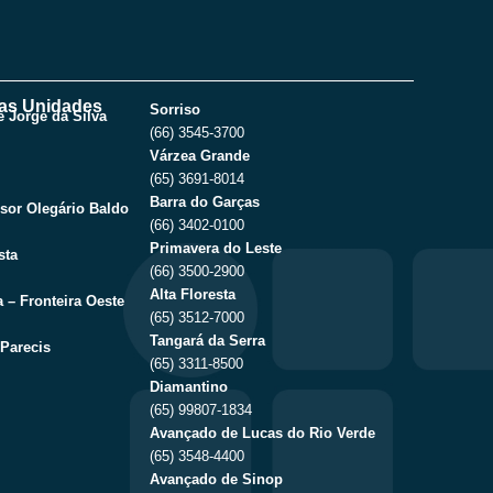
as Unidades
Sorriso
 Jorge da Silva
(66) 3545-3700
Várzea Grande
(65) 3691-8014
Barra do Garças
sor Olegário Baldo
(66) 3402-0100
Primavera do Leste
sta
(66) 3500-2900
Alta Floresta
 – Fronteira Oeste
(65) 3512-7000
Tangará da Serra
Parecis
(65) 3311-8500
Diamantino
(65) 99807-1834
Avançado de Lucas do Rio Verde
(65) 3548-4400
Avançado de Sinop