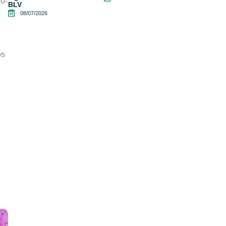
no-
BLV
08/07/2026
ós