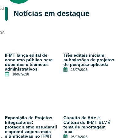
ca
Notícias em destaque
as
IFMT lança edital de
Três editais iniciam
concurso público para
submissões de projetos
docentes e técnicos-
de pesquisa aplicada
administrativos
15/07/2026
16/07/2026
Exposição de Projetos
Circuito de Arte e
Integradores:
Cultura do IFMT BLV é
protagonismo estudantil
tema de reportagem
e aprendizagens mais
local
significativas no IFMT
08/07/2026