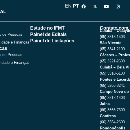
F
X
Y
I
EN
PT
a
-
o
n
c
t
u
s
e
w
t
t
b
i
u
a
o
t
b
g
Estude no IFMT
Contato com 
o
t
e
r
Cuiabá – Octayde
Painel de Editais
o de Pessoas
k
e
a
(65) 3318-1403
r
m
Painel de Licitações
lidade e Finanças
São Vicente
icas
(65) 3341-2100
o de Pessoas
Cáceres – Profes
(65) 3221-2600
lidade e Finanças
Cuiabá – Bela Vi
(65) 3318-5100
Pontes e Lacerda
(65) 3266-8241
Campo Novo do 
(65) 3318-1403
Juína
(66) 3566-7300
Confresa
(66) 3564-2600
Rondonópolis