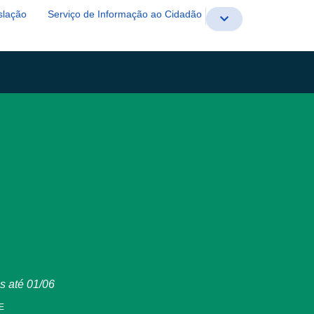
slação
Serviço de Informação ao Cidadão
s até 01/06
E