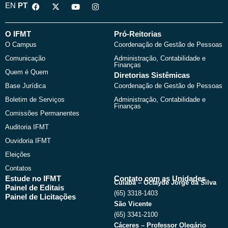
F
X
Y
I
EN
PT
a
-
o
n
c
t
u
s
e
w
t
t
b
i
u
a
O IFMT
Pró-Reitorias
o
t
b
g
O Campus
Coordenação de Gestão de Pessoas
o
t
e
r
k
e
a
Comunicação
Administração, Contabilidade e
r
m
Finanças
Quem é Quem
Diretorias Sistêmicas
Base Jurídica
Coordenação de Gestão de Pessoas
Boletim de Serviços
Administração, Contabilidade e
Finanças
Comissões Permanentes
Auditoria IFMT
Ouvidoria IFMT
Eleições
Contatos
Estude no IFMT
Contato com as Unidades
Cuiabá – Octayde Jorge da Silva
Painel de Editais
(65) 3318-1403
Painel de Licitações
São Vicente
(65) 3341-2100
Cáceres – Professor Olegário