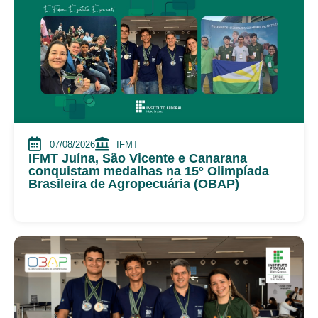
07/08/2026
IFMT
IFMT Juína, São Vicente e Canarana
conquistam medalhas na 15º Olimpíada
Brasileira de Agropecuária (OBAP)