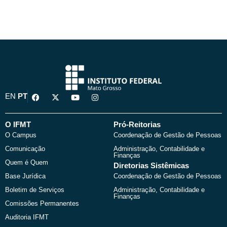
F
X
Y
I
EN
PT
a
-
o
n
c
t
u
s
e
w
t
t
b
i
u
a
O IFMT
Pró-Reitorias
o
t
b
g
O Campus
Coordenação de Gestão de Pessoas
o
t
e
r
k
e
a
Comunicação
Administração, Contabilidade e
r
m
Finanças
Quem é Quem
Diretorias Sistêmicas
Base Jurídica
Coordenação de Gestão de Pessoas
Boletim de Serviços
Administração, Contabilidade e
Finanças
Comissões Permanentes
Auditoria IFMT