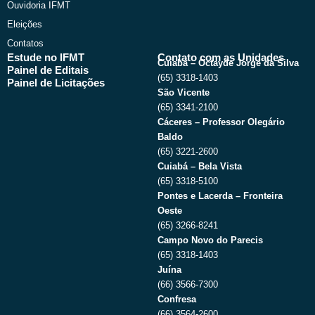
Ouvidoria IFMT
Eleições
Contatos
Estude no IFMT
Contato com as Unidades
Cuiabá – Octayde Jorge da Silva
Painel de Editais
(65) 3318-1403
Painel de Licitações
São Vicente
(65) 3341-2100
Cáceres – Professor Olegário
Baldo
(65) 3221-2600
Cuiabá – Bela Vista
(65) 3318-5100
Pontes e Lacerda – Fronteira
Oeste
(65) 3266-8241
Campo Novo do Parecis
(65) 3318-1403
Juína
(66) 3566-7300
Confresa
(66) 3564-2600