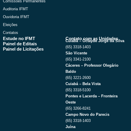
Comissões Permanentes
Auditoria IFMT
Ouvidoria IFMT
Eleições
Contatos
Estude no IFMT
Contato com as Unidades
Cuiabá – Octayde Jorge da Silva
Painel de Editais
(65) 3318-1403
Painel de Licitações
São Vicente
(65) 3341-2100
Cáceres – Professor Olegário
Baldo
(65) 3221-2600
Cuiabá – Bela Vista
(65) 3318-5100
Pontes e Lacerda – Fronteira
Oeste
(65) 3266-8241
Campo Novo do Parecis
(65) 3318-1403
Juína