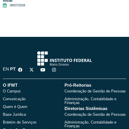
local
08/07/2026
F
X
Y
I
EN
PT
a
-
o
n
c
t
u
s
e
w
t
t
b
i
u
a
O IFMT
Pró-Reitorias
o
t
b
g
O Campus
Coordenação de Gestão de Pessoas
o
t
e
r
k
e
a
Comunicação
Administração, Contabilidade e
r
m
Finanças
Quem é Quem
Diretorias Sistêmicas
Base Jurídica
Coordenação de Gestão de Pessoas
Boletim de Serviços
Administração, Contabilidade e
Finanças