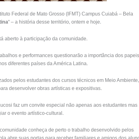
nstituto Federal de Mato Grosso (IFMT) Campus Cuiabá – Bela
tina
“ – a história desse território, ontem e hoje.
tá aberto à participação da comunidade.
trabalhos e performances questionarão a importância dos papei
s diferentes países da América Latina.
izados pelos estudantes dos cursos técnicos em Meio Ambiente,
a desenvolver obras artísticas e expositivas.
ucosi faz um convite especial não apenas aos estudantes mas
r o evento artístico-cultural.
a comunidade conheça de perto o trabalho desenvolvido pelos
a abre suas portas para receber familiares e amigos dos alun