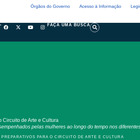
Órgãos do Governo
Acesso à Informação
Legi
F
X
Y
I
S
FAÇA UMA BUSCA
T
a
-
o
n
e
c
t
u
s
a
e
w
t
t
r
b
i
u
a
c
o
t
b
g
h
o
t
e
r
k
e
a
r
m
 Circuito de Arte e Cultura
sempenhados pelas mulheres ao longo do tempo nos diferentes
 PREPARATIVOS PARA O CIRCUITO DE ARTE E CULTURA