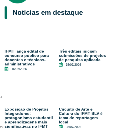
Notícias em destaque
s
IFMT lança edital de
Três editais iniciam
concurso público para
submissões de projetos
docentes e técnicos-
de pesquisa aplicada
administrativos
15/07/2026
16/07/2026
 a
Exposição de Projetos
Circuito de Arte e
Integradores:
Cultura do IFMT BLV é
protagonismo estudantil
tema de reportagem
e aprendizagens mais
local
significativas no IFMT
os
08/07/2026