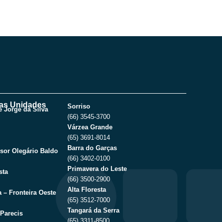
as Unidades
Sorriso
 Jorge da Silva
(66) 3545-3700
Várzea Grande
(65) 3691-8014
Barra do Garças
sor Olegário Baldo
(66) 3402-0100
Primavera do Leste
sta
(66) 3500-2900
Alta Floresta
 – Fronteira Oeste
(65) 3512-7000
Tangará da Serra
Parecis
(65) 3311-8500