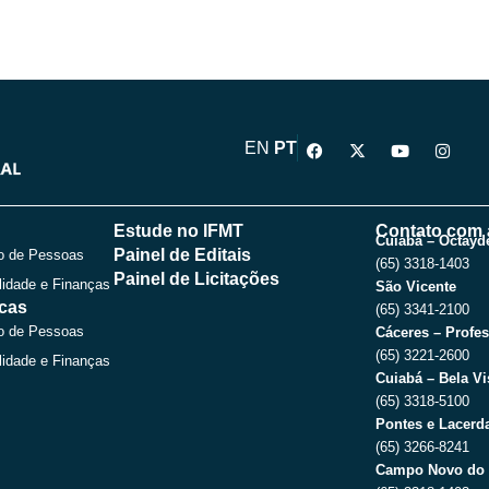
F
X
Y
I
EN
PT
a
-
o
n
c
t
u
s
e
w
t
t
b
i
u
a
o
t
b
g
Estude no IFMT
Contato com 
o
t
e
r
Cuiabá – Octayde
Painel de Editais
o de Pessoas
k
e
a
(65) 3318-1403
r
m
Painel de Licitações
lidade e Finanças
São Vicente
icas
(65) 3341-2100
o de Pessoas
Cáceres – Profes
(65) 3221-2600
lidade e Finanças
Cuiabá – Bela Vi
(65) 3318-5100
Pontes e Lacerda
(65) 3266-8241
Campo Novo do 