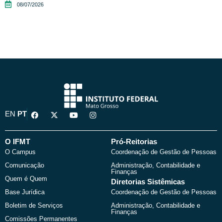
08/07/2026
F
X
Y
I
EN
PT
a
-
o
n
c
t
u
s
e
w
t
t
b
i
u
a
O IFMT
Pró-Reitorias
o
t
b
g
O Campus
Coordenação de Gestão de Pessoas
o
t
e
r
k
e
a
Comunicação
Administração, Contabilidade e
r
m
Finanças
Quem é Quem
Diretorias Sistêmicas
Base Jurídica
Coordenação de Gestão de Pessoas
Boletim de Serviços
Administração, Contabilidade e
Finanças
Comissões Permanentes