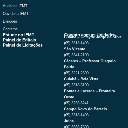
Auditoria IFMT
Ouvidoria IFMT
Eleições
Contatos
Estude no IFMT
Contato com as Unidades
Cuiabá – Octayde Jorge da Silva
Painel de Editais
(65) 3318-1403
Painel de Licitações
São Vicente
(65) 3341-2100
Cáceres – Professor Olegário
Baldo
(65) 3221-2600
Cuiabá – Bela Vista
(65) 3318-5100
Pontes e Lacerda – Fronteira
Oeste
(65) 3266-8241
Campo Novo do Parecis
(65) 3318-1403
Juína
(66) 3566-7300