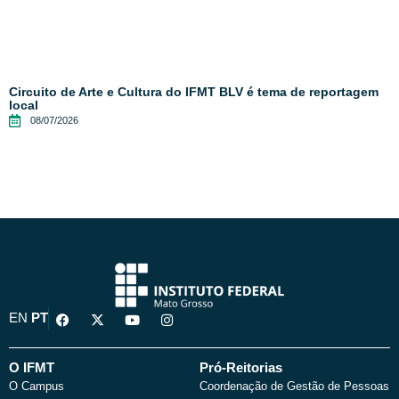
Circuito de Arte e Cultura do IFMT BLV é tema de reportagem
local
08/07/2026
F
X
Y
I
EN
PT
a
-
o
n
c
t
u
s
e
w
t
t
b
i
u
a
O IFMT
Pró-Reitorias
o
t
b
g
O Campus
Coordenação de Gestão de Pessoas
o
t
e
r