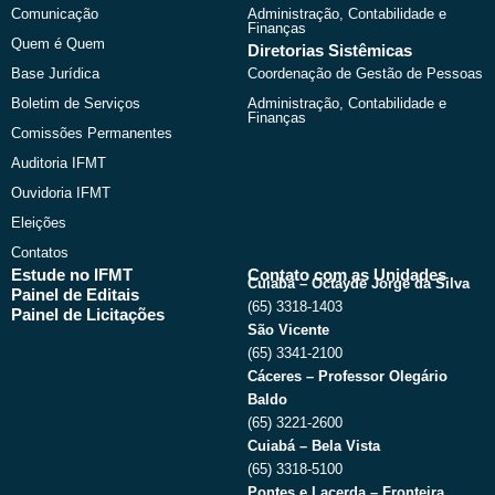
k
e
a
Comunicação
Administração, Contabilidade e
r
m
Finanças
Quem é Quem
Diretorias Sistêmicas
Base Jurídica
Coordenação de Gestão de Pessoas
Boletim de Serviços
Administração, Contabilidade e
Finanças
Comissões Permanentes
Auditoria IFMT
Ouvidoria IFMT
Eleições
Contatos
Estude no IFMT
Contato com as Unidades
Cuiabá – Octayde Jorge da Silva
Painel de Editais
(65) 3318-1403
Painel de Licitações
São Vicente
(65) 3341-2100
Cáceres – Professor Olegário
Baldo
(65) 3221-2600
Cuiabá – Bela Vista
(65) 3318-5100
Pontes e Lacerda – Fronteira