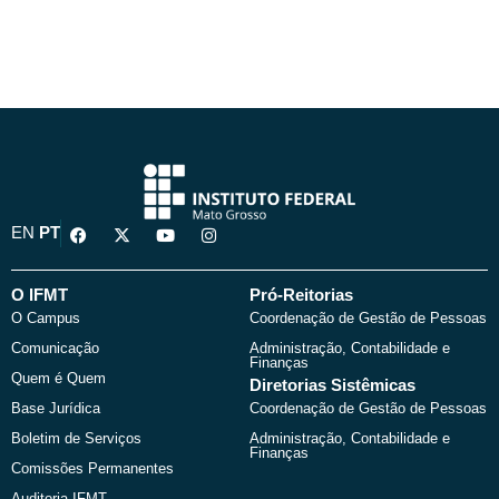
F
X
Y
I
EN
PT
a
-
o
n
c
t
u
s
e
w
t
t
b
i
u
a
O IFMT
Pró-Reitorias
o
t
b
g
O Campus
Coordenação de Gestão de Pessoas
o
t
e
r
k
e
a
Comunicação
Administração, Contabilidade e
r
m
Finanças
Quem é Quem
Diretorias Sistêmicas
Base Jurídica
Coordenação de Gestão de Pessoas
Boletim de Serviços
Administração, Contabilidade e
Finanças
Comissões Permanentes
Auditoria IFMT