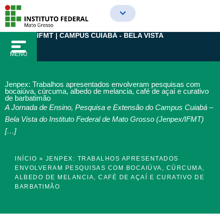
Ir
para
o
IFMT | CAMPUS CUIABÁ - BELA VISTA
conteúdo
MENU
Jenpex: Trabalhos apresentados envolveram pesquisas com
bocaiúva, cúrcuma, albedo de melancia, café de açaí e curativo
de barbatimão
A Jornada de Ensino, Pesquisa e Extensão do Campus Cuiabá –
Bela Vista do Instituto Federal de Mato Grosso (Jenpex/IFMT)
[…]
INÍCIO
»
JENPEX: TRABALHOS APRESENTADOS
ENVOLVERAM PESQUISAS COM BOCAIÚVA, CÚRCUMA,
ALBEDO DE MELANCIA, CAFÉ DE AÇAÍ E CURATIVO DE
BARBATIMÃO