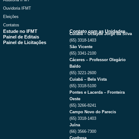
Ouvidoria IFMT
Eleições
Contatos
Estude no IFMT
Contato com as Unidades
Cuiabá – Octayde Jorge da Silva
Painel de Editais
(65) 3318-1403
Painel de Licitações
São Vicente
(65) 3341-2100
Cáceres – Professor Olegário
Baldo
(65) 3221-2600
Cuiabá – Bela Vista
(65) 3318-5100
Pontes e Lacerda – Fronteira
Oeste
(65) 3266-8241
Campo Novo do Parecis
(65) 3318-1403
Juína
(66) 3566-7300
Confresa