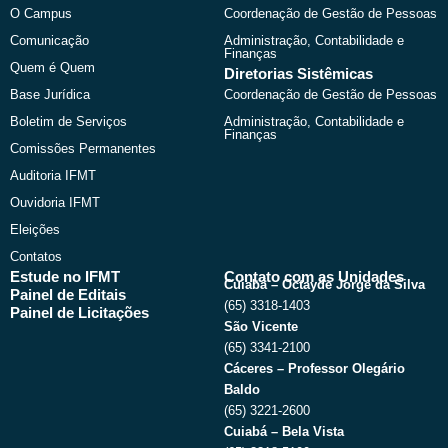
o
t
b
g
O Campus
Coordenação de Gestão de Pessoas
o
t
e
r
k
e
a
Comunicação
Administração, Contabilidade e
r
m
Finanças
Quem é Quem
Diretorias Sistêmicas
Base Jurídica
Coordenação de Gestão de Pessoas
Boletim de Serviços
Administração, Contabilidade e
Finanças
Comissões Permanentes
Auditoria IFMT
Ouvidoria IFMT
Eleições
Contatos
Estude no IFMT
Contato com as Unidades
Cuiabá – Octayde Jorge da Silva
Painel de Editais
(65) 3318-1403
Painel de Licitações
São Vicente
(65) 3341-2100
Cáceres – Professor Olegário
Baldo
(65) 3221-2600
Cuiabá – Bela Vista