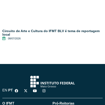
Circuito de Arte e Cultura do IFMT BLV é tema de reportagem
local
08/07/2026
F
X
Y
I
EN
PT
a
-
o
n
c
t
u
s
e
w
t
t
b
i
u
a
O IFMT
Pró-Reitorias