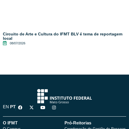
Circuito de Arte e Cultura do IFMT BLV é tema de reportagem
local
08/07/2026
F
X
Y
I
EN
PT
a
-
o
n
c
t
u
s
e
w
t
t
b
i
u
a
O IFMT
Pró-Reitorias
o
t
b
g
O Campus
Coordenação de Gestão de Pessoas