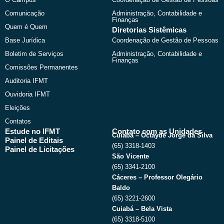
o
t
e
r
k
e
a
Comunicação
Administração, Contabilidade e
r
m
Finanças
Quem é Quem
Diretorias Sistêmicas
Base Jurídica
Coordenação de Gestão de Pessoas
Boletim de Serviços
Administração, Contabilidade e
Finanças
Comissões Permanentes
Auditoria IFMT
Ouvidoria IFMT
Eleições
Contatos
Estude no IFMT
Contato com as Unidades
Cuiabá – Octayde Jorge da Silva
Painel de Editais
(65) 3318-1403
Painel de Licitações
São Vicente
(65) 3341-2100
Cáceres – Professor Olegário
Baldo
(65) 3221-2600
Cuiabá – Bela Vista
(65) 3318-5100