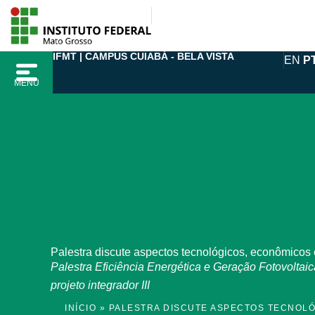
Ir
para
o
IFMT | CAMPUS CUIABÁ - BELA VISTA
EN
P
conteúdo
MENU
Palestra discute aspectos tecnológicos, econômicos 
Palestra Eficiência Energética e Geração Fotovoltai
projeto integrador III
INÍCIO
»
PALESTRA DISCUTE ASPECTOS TECNOLÓG