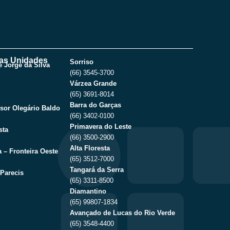
as Unidades
Sorriso
 Jorge da Silva
(66) 3545-3700
Várzea Grande
(65) 3691-8014
Barra do Garças
sor Olegário Baldo
(66) 3402-0100
Primavera do Leste
sta
(66) 3500-2900
Alta Floresta
 – Fronteira Oeste
(65) 3512-7000
Tangará da Serra
Parecis
(65) 3311-8500
Diamantino
(65) 99807-1834
Avançado de Lucas do Rio Verde
(65) 3548-4400