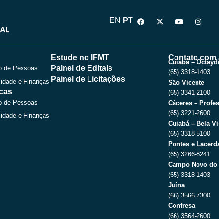
F
X
Y
I
EN
PT
a
-
o
n
c
t
u
s
e
w
t
t
b
i
u
a
o
t
b
g
Estude no IFMT
Contato com 
o
t
e
r
Cuiabá – Octayde
Painel de Editais
o de Pessoas
k
e
a
(65) 3318-1403
r
m
Painel de Licitações
lidade e Finanças
São Vicente
icas
(65) 3341-2100
o de Pessoas
Cáceres – Profes
(65) 3221-2600
lidade e Finanças
Cuiabá – Bela Vi
(65) 3318-5100
Pontes e Lacerda
(65) 3266-8241
Campo Novo do 
(65) 3318-1403
Juína
(66) 3566-7300
Confresa
(66) 3564-2600