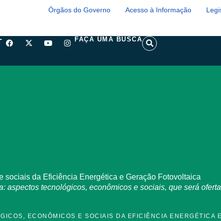
Órgãos do Governo
Acesso à Informação
Legi
F
X
Y
I
S
FAÇA UMA BUSCA
T
a
-
o
n
e
c
t
u
s
a
e
w
t
t
r
b
i
u
a
c
o
t
b
g
h
o
t
e
r
k
e
a
r
m
e sociais da Eficiência Energética e Geração Fotovoltaica
ca: aspectos tecnológicos, econômicos e sociais, que será ofer
ICOS, ECONÔMICOS E SOCIAIS DA EFICIÊNCIA ENERGÉTICA 