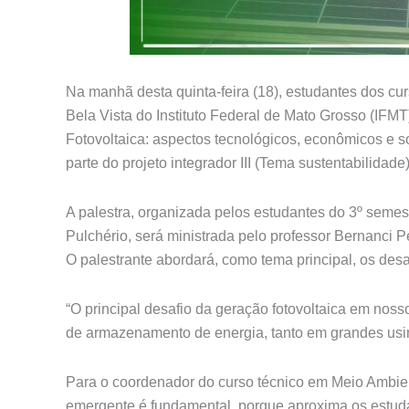
Na manhã desta quinta-feira (18), estudantes dos c
Bela Vista do Instituto Federal de Mato Grosso (IFMT)
Fotovoltaica: aspectos tecnológicos, econômicos e s
parte do projeto integrador III (Tema sustentabilidad
A palestra, organizada pelos estudantes do 3º seme
Pulchério, será ministrada pelo professor Bernanci
O palestrante abordará, como tema principal, os desa
“O principal desafio da geração fotovoltaica em noss
de armazenamento de energia, tanto em grandes usin
Para o coordenador do curso técnico em Meio Ambie
emergente é fundamental, porque aproxima os estuda