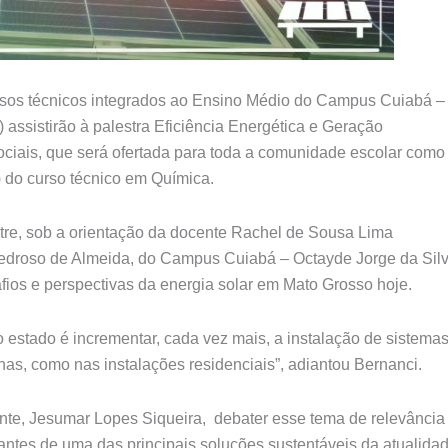
ursos técnicos integrados ao Ensino Médio do Campus Cuiabá –
 assistirão à palestra Eficiência Energética e Geração
ociais, que será ofertada para toda a comunidade escolar como
e) do curso técnico em Química.
stre, sob a orientação da docente Rachel de Sousa Lima
 Pedroso de Almeida, do Campus Cuiabá – Octayde Jorge da Silv
fios e perspectivas da energia solar em Mato Grosso hoje.
o estado é incrementar, cada vez mais, a instalação de sistema
as, como nas instalações residenciais”, adiantou Bernanci.
nte, Jesumar Lopes Siqueira, debater esse tema de relevância
ntes de uma das principais soluções sustentáveis da atualidad