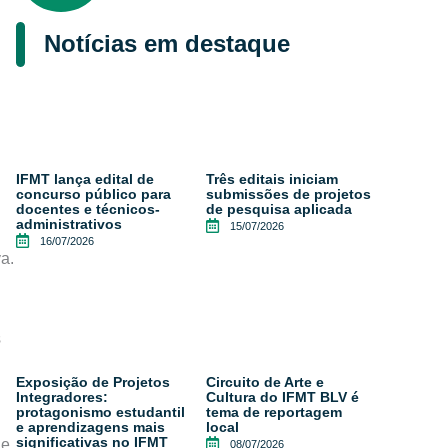
Notícias em destaque
IFMT lança edital de
Três editais iniciam
concurso público para
submissões de projetos
docentes e técnicos-
de pesquisa aplicada
administrativos
15/07/2026
16/07/2026
a.
s
Exposição de Projetos
Circuito de Arte e
Integradores:
Cultura do IFMT BLV é
protagonismo estudantil
tema de reportagem
e aprendizagens mais
local
significativas no IFMT
e.
08/07/2026