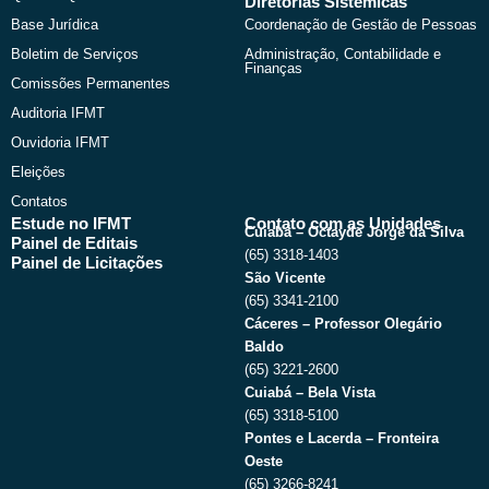
Diretorias Sistêmicas
Base Jurídica
Coordenação de Gestão de Pessoas
Boletim de Serviços
Administração, Contabilidade e
Finanças
Comissões Permanentes
Auditoria IFMT
Ouvidoria IFMT
Eleições
Contatos
Estude no IFMT
Contato com as Unidades
Cuiabá – Octayde Jorge da Silva
Painel de Editais
(65) 3318-1403
Painel de Licitações
São Vicente
(65) 3341-2100
Cáceres – Professor Olegário
Baldo
(65) 3221-2600
Cuiabá – Bela Vista
(65) 3318-5100
Pontes e Lacerda – Fronteira
Oeste
(65) 3266-8241