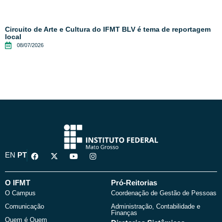
Circuito de Arte e Cultura do IFMT BLV é tema de reportagem
local
08/07/2026
F
X
Y
I
EN
PT
a
-
o
n
c
t
u
s
e
w
t
t
b
i
u
a
O IFMT
Pró-Reitorias
o
t
b
g
O Campus
Coordenação de Gestão de Pessoas
o
t
e
r
k
e
a
Comunicação
Administração, Contabilidade e
r
m
Finanças
Quem é Quem