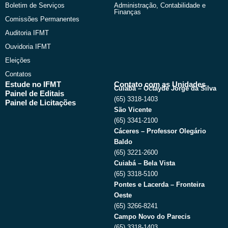
Boletim de Serviços
Administração, Contabilidade e
Finanças
Comissões Permanentes
Auditoria IFMT
Ouvidoria IFMT
Eleições
Contatos
Estude no IFMT
Contato com as Unidades
Cuiabá – Octayde Jorge da Silva
Painel de Editais
(65) 3318-1403
Painel de Licitações
São Vicente
(65) 3341-2100
Cáceres – Professor Olegário
Baldo
(65) 3221-2600
Cuiabá – Bela Vista
(65) 3318-5100
Pontes e Lacerda – Fronteira
Oeste
(65) 3266-8241
Campo Novo do Parecis
(65) 3318-1403