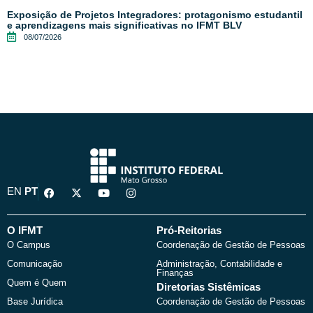
Exposição de Projetos Integradores: protagonismo estudantil
e aprendizagens mais significativas no IFMT BLV
08/07/2026
F
X
Y
I
EN
PT
a
-
o
n
c
t
u
s
e
w
t
t
b
i
u
a
O IFMT
Pró-Reitorias
o
t
b
g
O Campus
Coordenação de Gestão de Pessoas
o
t
e
r
k
e
a
Comunicação
Administração, Contabilidade e
r
m
Finanças
Quem é Quem
Diretorias Sistêmicas
Base Jurídica
Coordenação de Gestão de Pessoas