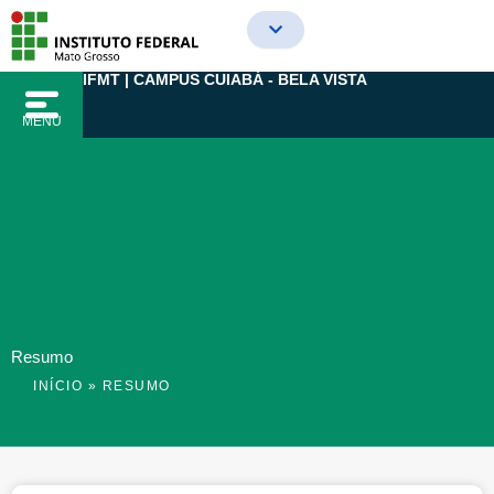
Ir
para
o
IFMT | CAMPUS CUIABÁ - BELA VISTA
conteúdo
MENU
Resumo
INÍCIO
»
RESUMO