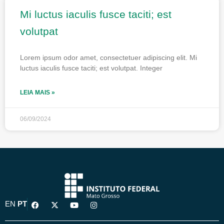
Mi luctus iaculis fusce taciti; est
volutpat
Lorem ipsum odor amet, consectetuer adipiscing elit. Mi
luctus iaculis fusce taciti; est volutpat. Integer
LEIA MAIS »
06/09/2024
F
X
Y
I
EN
PT
a
-
o
n
c
t
u
s
e
w
t
t