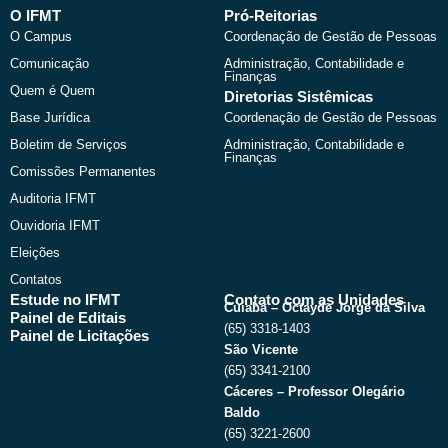
b
i
u
a
O IFMT
Pró-Reitorias
o
t
b
g
O Campus
Coordenação de Gestão de Pessoas
o
t
e
r
k
e
a
Comunicação
Administração, Contabilidade e
r
m
Finanças
Quem é Quem
Diretorias Sistêmicas
Base Jurídica
Coordenação de Gestão de Pessoas
Boletim de Serviços
Administração, Contabilidade e
Finanças
Comissões Permanentes
Auditoria IFMT
Ouvidoria IFMT
Eleições
Contatos
Estude no IFMT
Contato com as Unidades
Cuiabá – Octayde Jorge da Silva
Painel de Editais
(65) 3318-1403
Painel de Licitações
São Vicente
(65) 3341-2100
Cáceres – Professor Olegário
Baldo
(65) 3221-2600