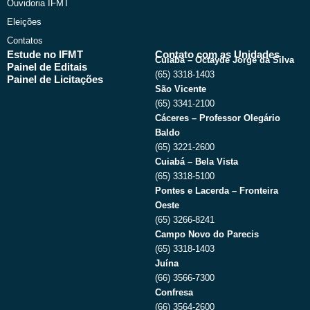
Ouvidoria IFMT
Eleições
Contatos
Estude no IFMT
Contato com as Unidades
Cuiabá – Octayde Jorge da Silva
Painel de Editais
(65) 3318-1403
Painel de Licitações
São Vicente
(65) 3341-2100
Cáceres – Professor Olegário
Baldo
(65) 3221-2600
Cuiabá – Bela Vista
(65) 3318-5100
Pontes e Lacerda – Fronteira
Oeste
(65) 3266-8241
Campo Novo do Parecis
(65) 3318-1403
Juína
(66) 3566-7300
Confresa
(66) 3564-2600