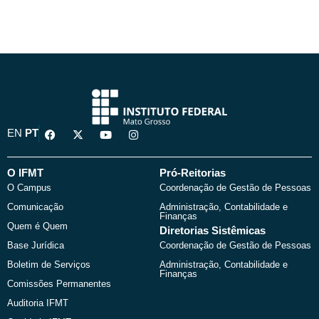
F
X
Y
I
EN
PT
a
-
o
n
c
t
u
s
e
w
t
t
b
i
u
a
O IFMT
Pró-Reitorias
o
t
b
g
O Campus
Coordenação de Gestão de Pessoas
o
t
e
r
k
e
a
Comunicação
Administração, Contabilidade e
r
m
Finanças
Quem é Quem
Diretorias Sistêmicas
Base Jurídica
Coordenação de Gestão de Pessoas
Boletim de Serviços
Administração, Contabilidade e
Finanças
Comissões Permanentes
Auditoria IFMT