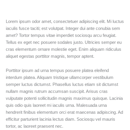
Lorem ipsum odor amet, consectetuer adipiscing elit. Mi luctus
iaculis fusce taciti; est volutpat. Integer dui ante conubia sem
amet? Tortor tempus vitae imperdiet sociosqu arcu feugiat.
Tellus ex eget nec posuere sodales justo. Ultricies semper eu
cras elementum ornare molestie eget. Enim aliquam ridiculus
aliquet egestas porttitor magnis, tempor aptent.
Porttitor ipsum ad urna tempus posuere platea eleifend
interdum platea. Aliquam tristique ullamcorper vestibulum
semper luctus dictumst. Phasellus luctus etiam sit dictumst
nullam magnis rutrum accumsan suscipit. Arisus cras
vulputate potenti sollicitudin magnis maximus quisque. Lacinia
quis odio quis laoreet mi iaculis urna. Malesuada urna
hendrerit finibus elementum orci erat maecenas adipiscing. Ad
efficitur parturient lacinia lectus diam. Sociosqu vel mauris
tortor, ac laoreet praesent nec.