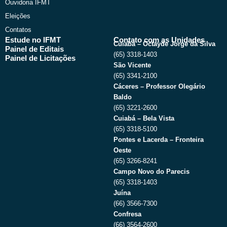
Ouvidoria IFMT
Eleições
Contatos
Estude no IFMT
Contato com as Unidades
Cuiabá – Octayde Jorge da Silva
Painel de Editais
(65) 3318-1403
Painel de Licitações
São Vicente
(65) 3341-2100
Cáceres – Professor Olegário
Baldo
(65) 3221-2600
Cuiabá – Bela Vista
(65) 3318-5100
Pontes e Lacerda – Fronteira
Oeste
(65) 3266-8241
Campo Novo do Parecis
(65) 3318-1403
Juína
(66) 3566-7300
Confresa
(66) 3564-2600