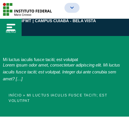
Ir
para
o
IFMT | CAMPUS CUIABÁ - BELA VISTA
conteúdo
MENU
Mi luctus iaculis fusce taciti; est volutpat
Lorem ipsum odor amet, consectetuer adipiscing elit. Mi luctus
iaculis fusce taciti; est volutpat. Integer dui ante conubia sem
amet? […]
INÍCIO
»
MI LUCTUS IACULIS FUSCE TACITI; EST
VOLUTPAT