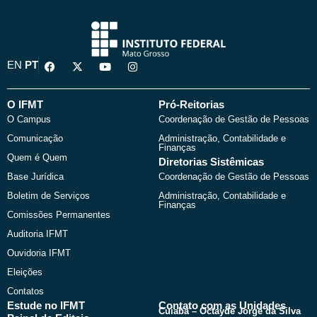
F
X
Y
I
EN
PT
a
-
o
n
c
t
u
s
e
w
t
t
b
i
u
a
O IFMT
Pró-Reitorias
o
t
b
g
O Campus
Coordenação de Gestão de Pessoas
o
t
e
r
k
e
a
Comunicação
Administração, Contabilidade e
r
m
Finanças
Quem é Quem
Diretorias Sistêmicas
Base Jurídica
Coordenação de Gestão de Pessoas
Boletim de Serviços
Administração, Contabilidade e
Finanças
Comissões Permanentes
Auditoria IFMT
Ouvidoria IFMT
Eleições
Contatos
Estude no IFMT
Contato com as Unidades
Cuiabá – Octayde Jorge da Silva