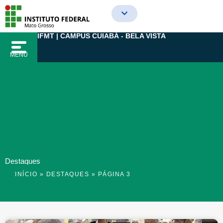
Ir
para
o
IFMT | CAMPUS CUIABÁ - BELA VISTA
conteúdo
MENU
Destaques
INÍCIO
»
DESTAQUES
»
PÁGINA 3