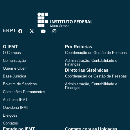
F
X
Y
I
EN
PT
a
-
o
n
c
t
u
s
e
w
t
t
b
i
u
a
O IFMT
Pró-Reitorias
o
t
b
g
O Campus
Coordenação de Gestão de Pessoas
o
t
e
r
k
e
a
Comunicação
Administração, Contabilidade e
r
m
Finanças
Quem é Quem
Diretorias Sistêmicas
Base Jurídica
Coordenação de Gestão de Pessoas
Boletim de Serviços
Administração, Contabilidade e
Finanças
Comissões Permanentes
Auditoria IFMT
Ouvidoria IFMT
Eleições
Contatos
Estude no IFMT
Contato com as Unidades