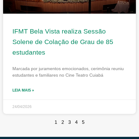
IFMT Bela Vista realiza Sessão
Solene de Colação de Grau de 85
estudantes
Marcada por juramentos emocionados, cerimônia reuniu
estudantes e familiares no Cine Teatro Cuiabá
LEIA MAIS »
24/04/2026
1
2
3
4
5