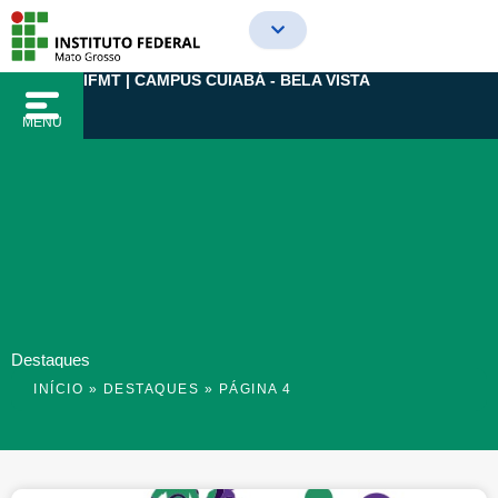
Ir
para
o
IFMT | CAMPUS CUIABÁ - BELA VISTA
conteúdo
MENU
Destaques
INÍCIO
»
DESTAQUES
»
PÁGINA 4