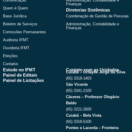
Comunicação
Administração, Contabilidade e
r
m
Finanças
Quem é Quem
Diretorias Sistêmicas
Base Jurídica
Coordenação de Gestão de Pessoas
Boletim de Serviços
Administração, Contabilidade e
Finanças
Comissões Permanentes
Auditoria IFMT
Ouvidoria IFMT
Eleições
Contatos
Estude no IFMT
Contato com as Unidades
Cuiabá – Octayde Jorge da Silva
Painel de Editais
(65) 3318-1403
Painel de Licitações
São Vicente
(65) 3341-2100
Cáceres – Professor Olegário
Baldo
(65) 3221-2600
Cuiabá – Bela Vista
(65) 3318-5100
Pontes e Lacerda – Fronteira