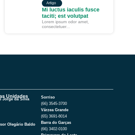
ARTIGO
Artigo
Mi luctus iaculis fusce
taciti; est volutpat
Lorem ipsum odor amet,
consectetuer...
as Unidades
Sorriso
 Jorge da Silva
(66) 3545-3700
Várzea Grande
(65) 3691-8014
Barra do Garças
sor Olegário Baldo
(66) 3402-0100