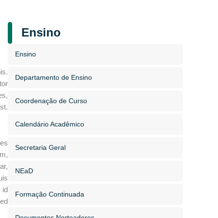
Ensino
Ensino
is.
Departamento de Ensino
tor
es,
Coordenação de Curso
st.
Calendário Acadêmico
les
Secretaria Geral
am,
ar,
NEaD
uis
 id
Formação Continuada
sed
Documentos Norteadores