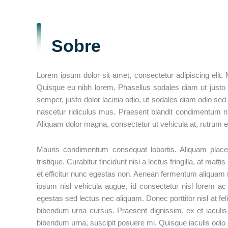
Sobre
Lorem ipsum dolor sit amet, consectetur adipiscing elit.
Quisque eu nibh lorem. Phasellus sodales diam ut justo
semper, justo dolor lacinia odio, ut sodales diam odio se
nascetur ridiculus mus. Praesent blandit condimentum nibh
Aliquam dolor magna, consectetur ut vehicula at, rutrum ege
Mauris condimentum consequat lobortis. Aliquam place
tristique. Curabitur tincidunt nisi a lectus fringilla, at m
et efficitur nunc egestas non. Aenean fermentum aliquam n
ipsum nisl vehicula augue, id consectetur nisl lorem ac t
egestas sed lectus nec aliquam. Donec porttitor nisl at feli
bibendum urna cursus. Praesent dignissim, ex et iaculis v
bibendum urna, suscipit posuere mi. Quisque iaculis odio c