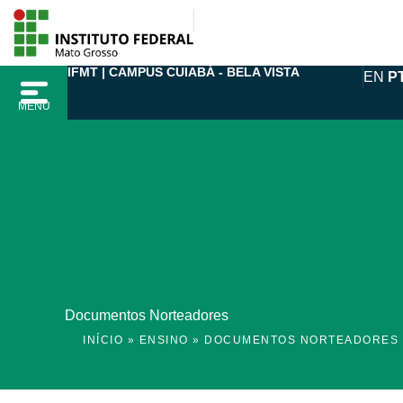
Ir
para
o
IFMT | CAMPUS CUIABÁ - BELA VISTA
EN
P
conteúdo
MENU
Documentos Norteadores
INÍCIO
»
ENSINO
»
DOCUMENTOS NORTEADORES