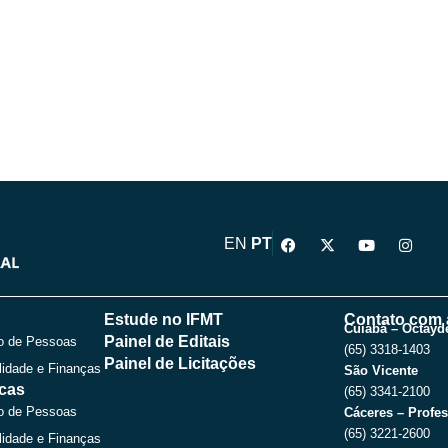
F
X
Y
I
EN
PT
a
-
o
n
c
t
u
s
e
w
t
t
b
i
u
a
o
t
b
g
Estude no IFMT
Contato com 
o
t
e
r
Cuiabá – Octayde
Painel de Editais
o de Pessoas
k
e
a
(65) 3318-1403
r
m
Painel de Licitações
lidade e Finanças
São Vicente
icas
(65) 3341-2100
o de Pessoas
Cáceres – Profes
(65) 3221-2600
lidade e Finanças