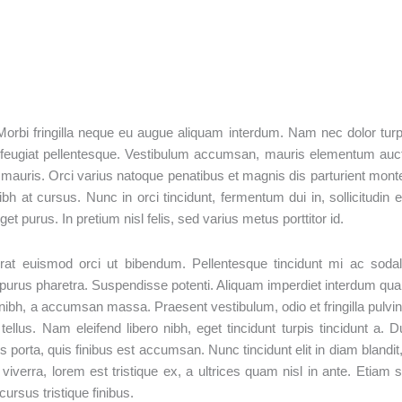
 Morbi fringilla neque eu augue aliquam interdum. Nam nec dolor turp
 feugiat pellentesque. Vestibulum accumsan, mauris elementum auc
d mauris. Orci varius natoque penatibus et magnis dis parturient mont
 at cursus. Nunc in orci tincidunt, fermentum dui in, sollicitudin e
t purus. In pretium nisl felis, sed varius metus porttitor id.
rat euismod orci ut bibendum. Pellentesque tincidunt mi ac soda
attis purus pharetra. Suspendisse potenti. Aliquam imperdiet interdum qu
ibh, a accumsan massa. Praesent vestibulum, odio et fringilla pulvin
ellus. Nam eleifend libero nibh, eget tincidunt turpis tincidunt a. D
s porta, quis finibus est accumsan. Nunc tincidunt elit in diam blandit,
iverra, lorem est tristique ex, a ultrices quam nisl in ante. Etiam 
ursus tristique finibus.