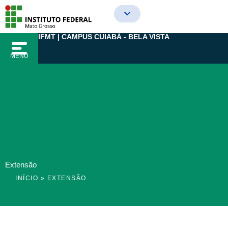
Ir
para
o
IFMT | CAMPUS CUIABÁ - BELA VISTA
conteúdo
MENU
Extensão
INÍCIO
»
EXTENSÃO