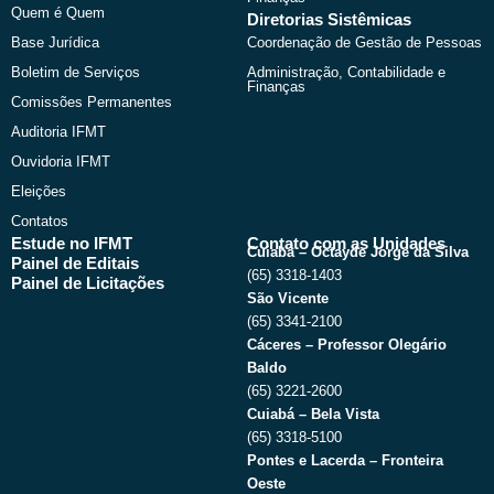
Quem é Quem
Diretorias Sistêmicas
Base Jurídica
Coordenação de Gestão de Pessoas
Boletim de Serviços
Administração, Contabilidade e
Finanças
Comissões Permanentes
Auditoria IFMT
Ouvidoria IFMT
Eleições
Contatos
Estude no IFMT
Contato com as Unidades
Cuiabá – Octayde Jorge da Silva
Painel de Editais
(65) 3318-1403
Painel de Licitações
São Vicente
(65) 3341-2100
Cáceres – Professor Olegário
Baldo
(65) 3221-2600
Cuiabá – Bela Vista
(65) 3318-5100
Pontes e Lacerda – Fronteira
Oeste