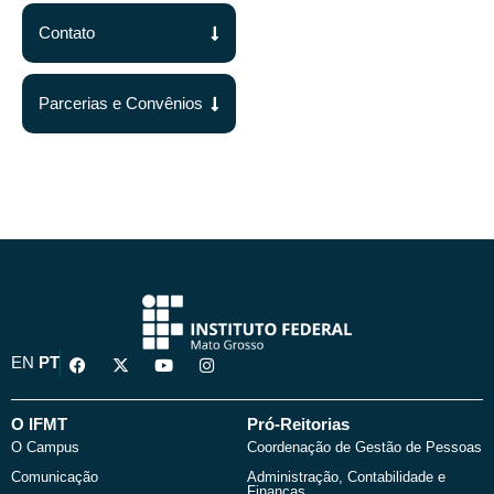
Contato
Parcerias e Convênios
F
X
Y
I
EN
PT
a
-
o
n
c
t
u
s
e
w
t
t
b
i
u
a
O IFMT
Pró-Reitorias
o
t
b
g
O Campus
Coordenação de Gestão de Pessoas
o
t
e
r
k
e
a
Comunicação
Administração, Contabilidade e
r
m
Finanças