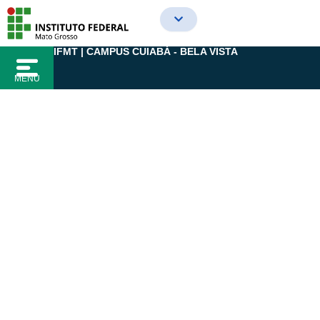
Ir
para
o
IFMT | CAMPUS CUIABÁ - BELA VISTA
conteúdo
MENU