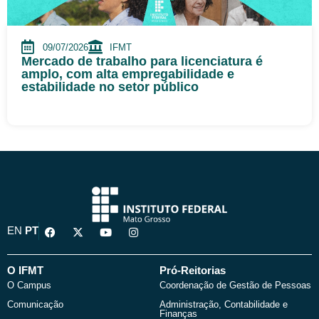
09/07/2026
IFMT
Mercado de trabalho para licenciatura é
amplo, com alta empregabilidade e
estabilidade no setor público
F
X
Y
I
EN
PT
a
-
o
n
c
t
u
s
e
w
t
t
b
i
u
a
O IFMT
Pró-Reitorias
o
t
b
g
O Campus
Coordenação de Gestão de Pessoas
o
t
e
r
k
e
a
Comunicação
Administração, Contabilidade e
r
m
Finanças