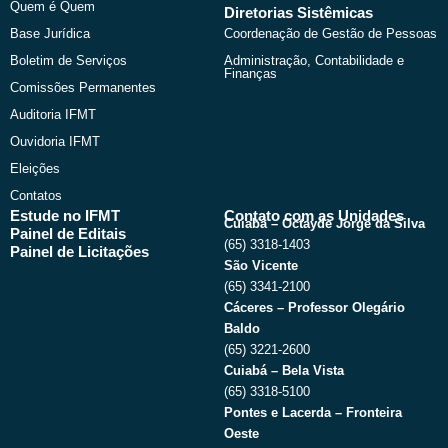
Quem é Quem
Diretorias Sistêmicas
Base Jurídica
Coordenação de Gestão de Pessoas
Boletim de Serviços
Administração, Contabilidade e
Finanças
Comissões Permanentes
Auditoria IFMT
Ouvidoria IFMT
Eleições
Contatos
Estude no IFMT
Contato com as Unidades
Cuiabá – Octayde Jorge da Silva
Painel de Editais
(65) 3318-1403
Painel de Licitações
São Vicente
(65) 3341-2100
Cáceres – Professor Olegário
Baldo
(65) 3221-2600
Cuiabá – Bela Vista
(65) 3318-5100
Pontes e Lacerda – Fronteira
Oeste